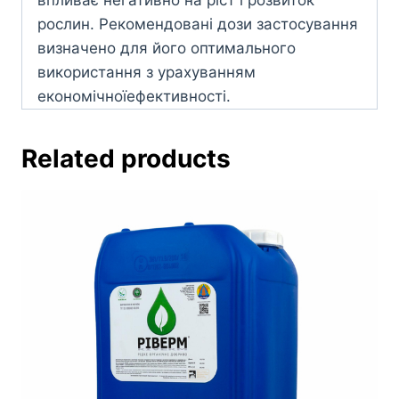
впливає негативно на ріст i розвиток
рослин. Рекомендовані дози застосування
визначено для його оптимального
використання з урахуванням
економічноїефективності.
Related products