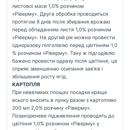
листовоі маси 1,0% розчином
«Ріверму». Друга обробка проводиться
протягом 8 днів після збирання врожаю
перед обпаданням листя 1,0% розчином
«Ріверму». На другий рік можна провести
одноразову пілголівлю перед цвітінням 1,0
% розчином «Ріверму». Таку ж підгодівлю
бажано провести одразу після цвітіння, це
сприяє зменшенню осипання зав’язі i
збільшення росту ягід.
КАРТОПЛЯ
При невеликих площах посадки краще
всього вносить в лунку разом з картоплею
200 мл 2,0% розчину «Ріверму».
Позакореневе підживлення проводять до
цвітіння 1,0% розчином «Ріверму» у