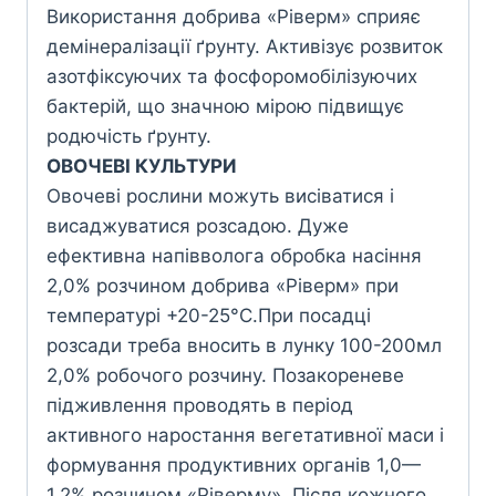
Використання добрива «Ріверм» сприяє
демінералізації ґрунту. Активізує розвиток
азотфіксуючих та фосфоромобілізуючих
бактерій, що значною мірою підвищує
родючість ґрунту.
ОВОЧЕВІ КУЛЬТУРИ
Овочеві рослини можуть висіватися i
висаджуватися розсадою. Дуже
ефективна напівволога обробка насіння
2,0% розчином добрива «Ріверм» при
температурі +20-25°C.При посадці
розсади треба вносить в лунку 100-200мл
2,0% робочого розчину. Позакореневе
підживлення проводять в період
активного наростання вегетативної маси i
формування продуктивних органів 1,0—
1,2% розчином «Ріверму». Після кожного