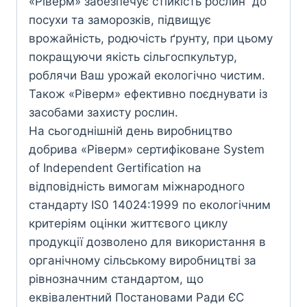
«Ріверм» забезпечує стійкість рослин до
пocyxи та заморозків, підвищує
врожайність, родючість ґрунту, при цьому
покращуючи якість сільгоспкультур,
роблячи Ваш урожай екологічно чистим.
Також «Ріверм» ефективно поєднувати із
засобами захисту рослин.
На сьогоднішній день виробництво
добрива «Ріверм» сертифіковане System
of Independent Gertification на
відповідність вимогам міжнародного
стандарту IS0 14024:1999 по екологічним
критеріям оцінки життєвого циклу
продукції дозволено для використання в
органічному сільському виробництві за
рівнозначним стандартом, що
еквівалентний Постановами Ради ЄC