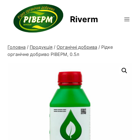
Перейти
до
Riverm
вмісту
Головна
/
Продукція
/
Органічні добрива
/
Рідке
органічне добриво РІВЕРМ, 0.5л