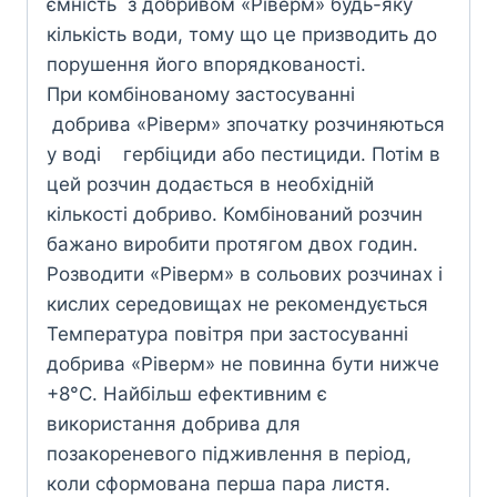
ємність з добривом «Ріверм» будь-яку
кількість води, тому що це призводить до
порушення його впорядкованості.
При комбінованому застосуванні
добрива «Ріверм» зпочатку розчиняються
у воді гербіциди або пестициди. Потім в
цей розчин додається в необхідній
кількості добриво. Комбінований розчин
бaжано виробити протягом двох годин.
Розводити «Ріверм» в сольових розчинах i
кислих середовищах не рекомендується
Температура повітря при застосуванні
добрива «Ріверм» не повинна бути нижче
+8°C. Найбільш ефективним є
використання добрива для
позакореневого підживлення в період,
коли сформована перша пара листя.