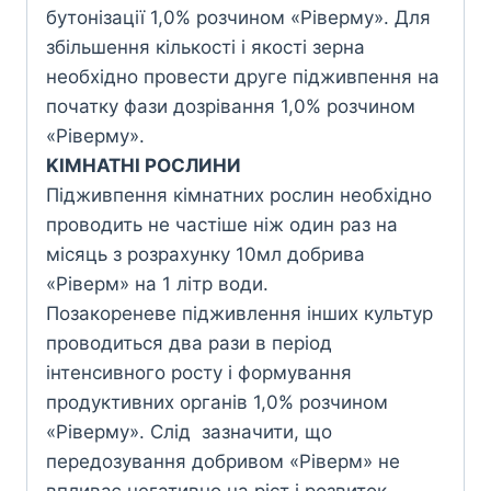
бутонізації 1,0% розчином «Ріверму». Для
збільшення кількості i якості зерна
необхідно провести друге підживпення на
початку фази дозрівання 1,0% розчином
«Ріверму».
KIMHATHI POCЛИHИ
Підживпення кімнатних рослин необхідно
проводить не частіше ніж один раз на
місяць з розрахунку 10мл добрива
«Ріверм» на 1 літр води.
Позакореневе підживлення інших культур
проводиться два рази в період
інтенсивного росту i формування
продуктивних органів 1,0% розчином
«Ріверму». Слід зазначити, що
передозування добривом «Ріверм» не