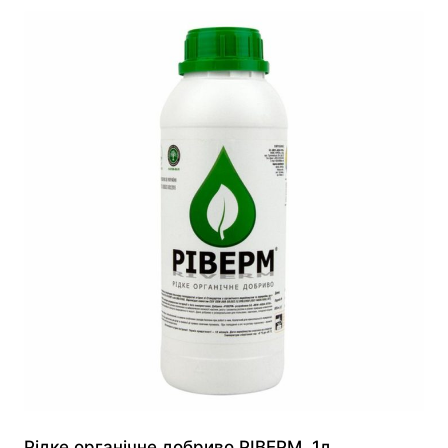
Рідке органічне добриво РІВЕРМ, 1л