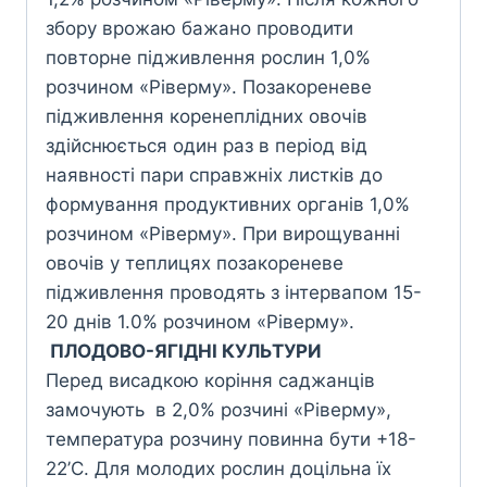
збору врожаю бажано проводити
повторне підживлення рослин 1,0%
розчином «Ріверму». Позакореневе
підживлення коренеплідних овочів
здійснюється один раз в період від
наявності пари справжніх листків до
формування продуктивних органів 1,0%
розчином «Ріверму». При вирощуванні
овочів у теплицях позакореневе
підживлення проводять з інтервапом 15-
20 днів 1.0% розчином «Ріверму».
ПЛОДОВО-ЯГІДНІ КУЛЬТУРИ
Перед висадкою коріння саджанців
замочують в 2,0% розчині «Piвepмy»,
температура розчину повинна бути +18-
22’C. Для молодих рослин доцільна ïx