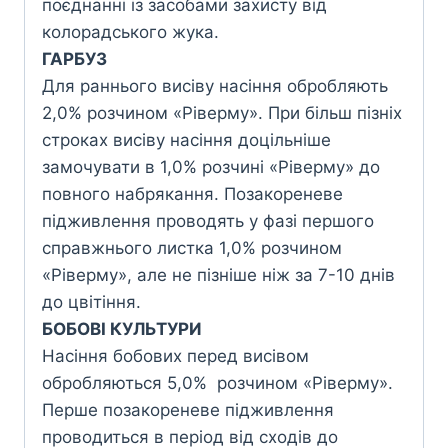
поєднанні із зaсобами захисту від
колорадського жука.
ГАРБУЗ
Для раннього висіву насіння обробляють
2,0% розчином «Ріверму». При більш пізніх
строках висіву насіння доцільніше
замочувати в 1,0% розчині «Ріверму» до
повного набрякання. Позакореневе
підживлення проводять у фазі першого
справжнього листка 1,0% розчином
«Ріверму», але не пізніше ніж за 7-10 днів
до цвітіння.
БОБОВІ КУЛЬТУРИ
Насіння бобових перед висівом
обробляються 5,0% розчином «Ріверму».
Перше позакореневе підживлення
проводиться в період від сходів до