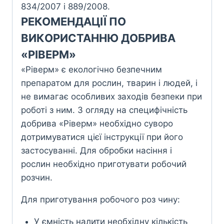
834/2007 i 889/2008.
РЕКОМЕНДАЦІЇ ПО
BИКOPИCTAHНЮ ДОБРИВА
«PIBEPM»
«Ріверм» є екологічно безпечним
препаратом для рослин, тварин i людей, i
не вимагає особливих заходів безпеки при
роботі з ним. 3 огляду на специфічність
добрива «Ріверм» необхідно суворо
дотримуватися цієї інструкції при його
застосуванні.
Для обробки насіння i
рослин необхідно приготувати робочий
розчин.
Для приготування робочого роз чину:
У ємність налити необхідну кількість