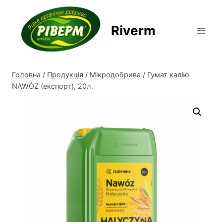
Перейти
до
Riverm
вмісту
Головна
/
Продукція
/
Мікродобрива
/
Гумат калію
NAWÓZ (експорт), 20л.