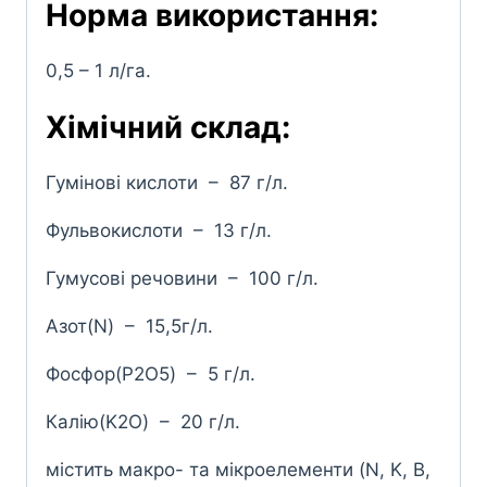
Норма використання:
0,5 – 1 л/га.
Хімічний склад:
Гумінові кислоти – 87 г/л.
Фульвокислоти – 13 г/л.
Гумусові речовини – 100 г/л.
Азот(N) – 15,5г/л.
Фосфор(P2O5) – 5 г/л.
Калію(K2O) – 20 г/л.
містить макро- та мікроелементи (N, K, B,